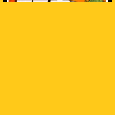
Prediksi
Totomacau-23
08 Aug 2026
Prediksi totomacau-23 sebelumnya pada tanggal
08 Aug 2026 di LIVITOTO.
Lihat Prediksi