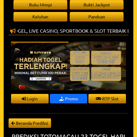
Buku Mimpi
Bukti Jackpot
Keluhan
Panduan
DAR TOGEL, LIVE CASINO, SPORTBOOK & SLOT TERBAIK DA
Login
Promo
RTP Slot
Beranda Prediksi
PREDIKSI TOTOMACAU-23 TOGEL HARI