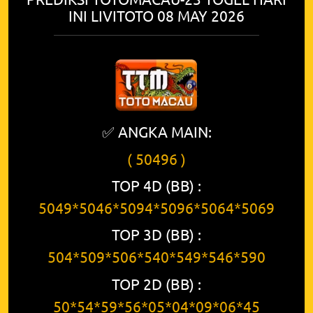
INI LIVITOTO 08 MAY 2026
✅ ANGKA MAIN:
( 50496 )
TOP 4D (BB) :
5049*5046*5094*5096*5064*5069
TOP 3D (BB) :
504*509*506*540*549*546*590
TOP 2D (BB) :
50*54*59*56*05*04*09*06*45