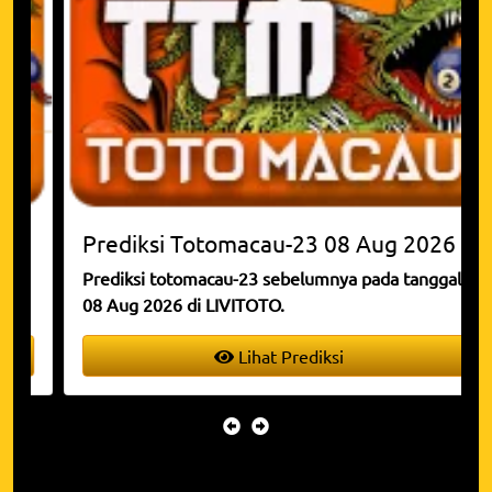
Prediksi
Totomacau-23
08 Aug 2026
Prediksi totomacau-23 sebelumnya pada tanggal
08 Aug 2026 di LIVITOTO.
Lihat Prediksi