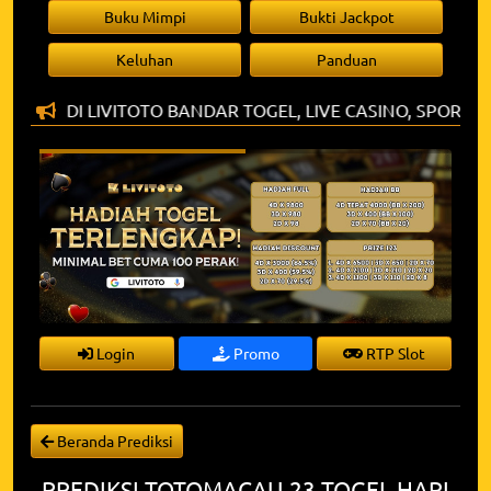
Buku Mimpi
Bukti Jackpot
Keluhan
Panduan
TANG DI LIVITOTO BANDAR TOGEL, LIVE CASINO, SPORTB
Login
Promo
RTP Slot
Beranda Prediksi
PREDIKSI TOTOMACAU-23 TOGEL HARI