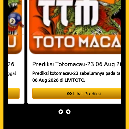
Prediksi
Totomacau-23
06 Aug 2026
Prediksi totomacau-23 sebelumnya pada tanggal
06 Aug 2026 di LIVITOTO.
Lihat Prediksi