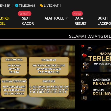
MEMBER
TELEGRAM
LIVECHAT
HOT!
NEW!
EDIKSI
SLOT
ALAT TOGEL
DATA
BUKTI
GEL
GACOR
RESULT
JACKPO
SELAMAT DATANG DI LIV