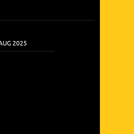
 AUG 2025