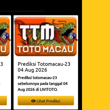
23
Prediksi
Totomacau-23
Prediksi
To
03 Aug 2026
02 Aug 20
Prediksi totomacau-23
Prediksi toto
4
sebelumnya pada tanggal 03
sebelumnya pa
Aug 2026 di LIVITOTO.
Aug 2026 di L
Lihat Prediksi
Liha