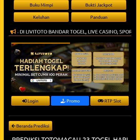
Buku Mimpi
Bukti Jackpot
Keluhan
Panduan
ATANG DI LIVITOTO BANDAR TOGEL, LIVE CASINO, SPORTB
Login
Promo
RTP Slot
Beranda Prediksi
PREDIKSI TOTOMACAU-23 TOGEL HARI