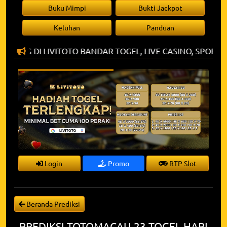
Buku Mimpi
Bukti Jackpot
Keluhan
Panduan
ATANG DI LIVITOTO BANDAR TOGEL, LIVE CASINO, SPORT
Login
Promo
RTP Slot
Beranda Prediksi
PREDIKSI TOTOMACAU-23 TOGEL HARI