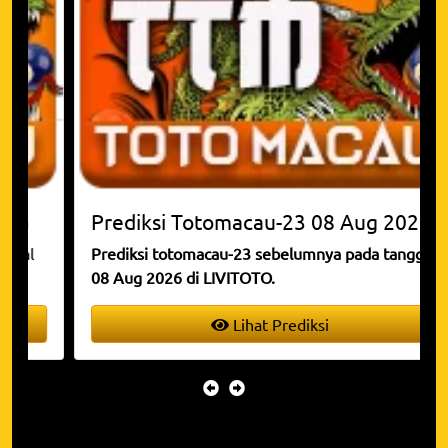
Prediksi
Totomacau-23
08 Aug 2026
Prediksi totomacau-23 sebelumnya pada tanggal
08 Aug 2026 di LIVITOTO.
Lihat Prediksi