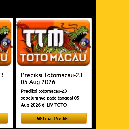
23
Prediksi
Totomacau-23
Prediksi
To
04 Aug 2026
03 Aug 20
Prediksi totomacau-23
Prediksi toto
5
sebelumnya pada tanggal 04
sebelumnya pa
Aug 2026 di LIVITOTO.
Aug 2026 di L
Lihat Prediksi
Liha