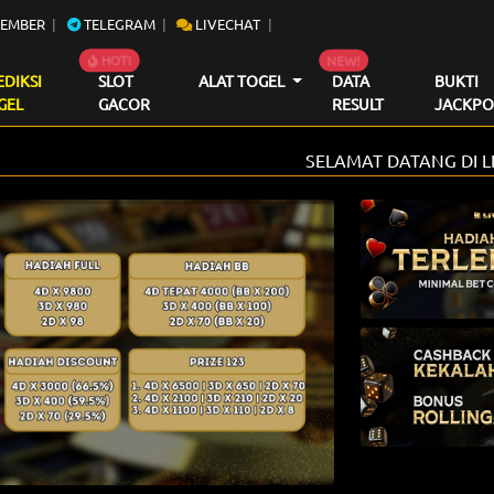
MEMBER
TELEGRAM
LIVECHAT
HOT!
NEW!
EDIKSI
SLOT
ALAT TOGEL
DATA
BUKTI
GEL
GACOR
RESULT
JACKPO
SELAMAT DATANG DI LIV