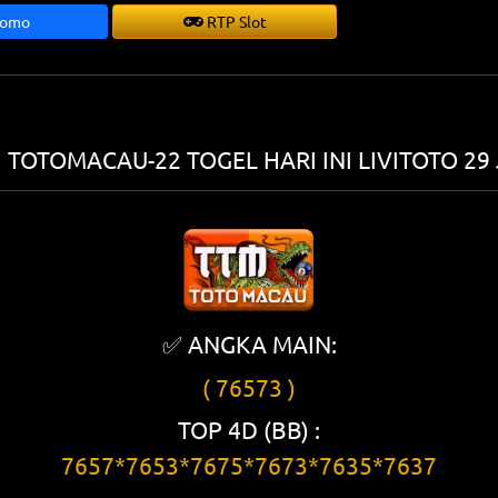
omo
RTP Slot
I TOTOMACAU-22 TOGEL HARI INI LIVITOTO 29 
✅ ANGKA MAIN:
( 76573 )
TOP 4D (BB) :
7657*7653*7675*7673*7635*7637