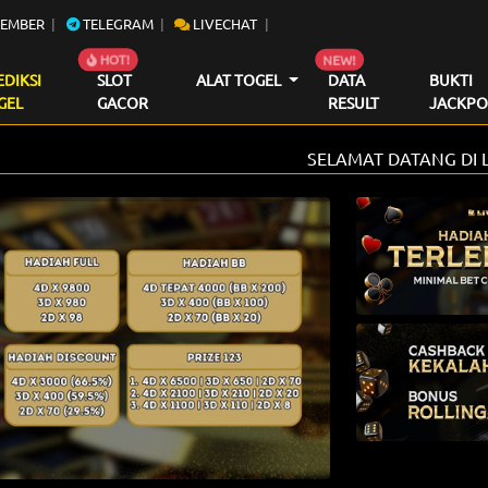
MEMBER
TELEGRAM
LIVECHAT
HOT!
NEW!
EDIKSI
SLOT
ALAT TOGEL
DATA
BUKTI
GEL
GACOR
RESULT
JACKPO
SELAMAT DATANG DI LI