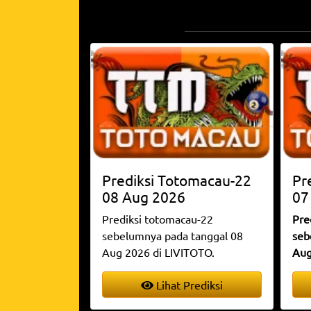
macau-22
Prediksi
Totomacau-22
Pr
07 Aug 2026
06
au-22
Prediksi totomacau-22
Pre
tanggal 08
sebelumnya pada tanggal 07
seb
TOTO.
Aug 2026 di LIVITOTO.
Aug
rediksi
Lihat Prediksi