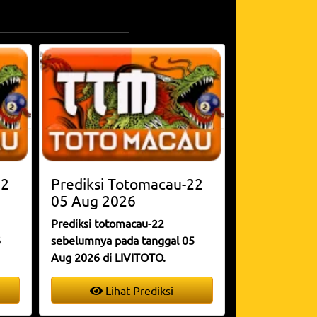
22
Prediksi
Totomacau-22
Prediksi
To
04 Aug 2026
03 Aug 20
Prediksi totomacau-22
Prediksi toto
5
sebelumnya pada tanggal 04
sebelumnya pa
Aug 2026 di LIVITOTO.
Aug 2026 di L
Lihat Prediksi
Liha