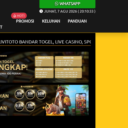
WHATSAPP
JUMAT
, 7 AGU 2026
(
20
:
10
:
33
)
HOT!
PROMOSI
KELUHAN
PANDUAN
T
VITOTO BANDAR TOGEL, LIVE CASINO, SPORTBOOK & SLOT 