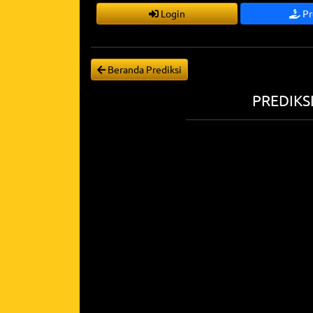
Login
Pr
Beranda Prediksi
PREDIKS