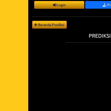
Login
Pr
Beranda Prediksi
PREDIKSI