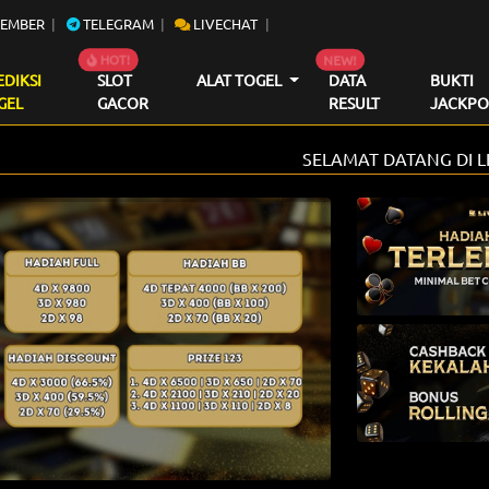
MEMBER
TELEGRAM
LIVECHAT
HOT!
NEW!
EDIKSI
SLOT
ALAT TOGEL
DATA
BUKTI
GEL
GACOR
RESULT
JACKPO
SELAMAT DATANG DI LIV