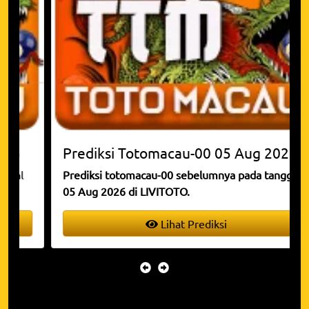
Prediksi
Totomacau-00
05 Aug 2026
Prediksi totomacau-00 sebelumnya pada tanggal
05 Aug 2026 di LIVITOTO.
Lihat Prediksi