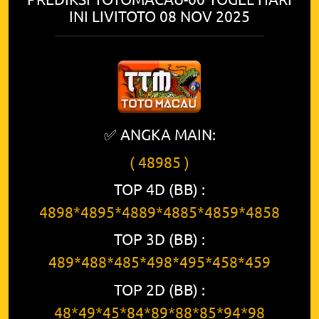
INI LIVITOTO 08 NOV 2025
✅ ANGKA MAIN:
( 48985 )
TOP 4D (BB) :
4898*4895*4889*4885*4859*4858
TOP 3D (BB) :
489*488*485*498*495*458*459
TOP 2D (BB) :
48*49*45*84*89*88*85*94*98