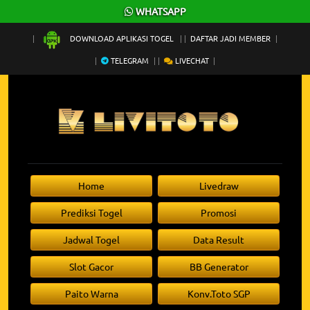
×
WHATSAPP
DOWNLOAD APLIKASI TOGEL
DAFTAR JADI MEMBER
TELEGRAM
LIVECHAT
Home
Livedraw
Prediksi Togel
Promosi
Jadwal Togel
Data Result
Slot Gacor
BB Generator
Paito Warna
Konv.Toto SGP