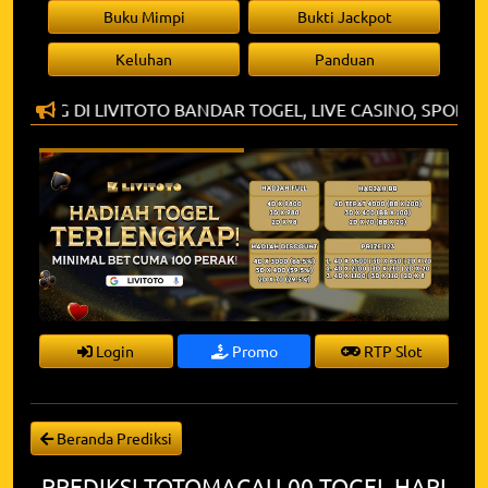
Buku Mimpi
Bukti Jackpot
Keluhan
Panduan
ATANG DI LIVITOTO BANDAR TOGEL, LIVE CASINO, SPORT
Login
Promo
RTP Slot
Beranda Prediksi
PREDIKSI TOTOMACAU-00 TOGEL HARI