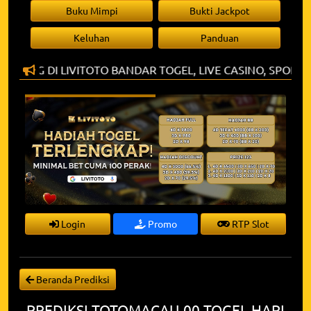
Buku Mimpi
Bukti Jackpot
Keluhan
Panduan
ATANG DI LIVITOTO BANDAR TOGEL, LIVE CASINO, SPORT
Login
Promo
RTP Slot
Beranda Prediksi
PREDIKSI TOTOMACAU-00 TOGEL HARI