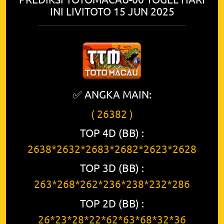
INI LIVITOTO 15 JUN 2025
✅ ANGKA MAIN:
( 26382 )
TOP 4D (BB) :
2638*2632*2683*2682*2623*2628
TOP 3D (BB) :
263*268*262*236*238*232*286
TOP 2D (BB) :
26*23*28*22*62*63*68*32*36