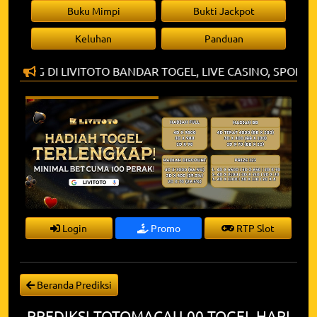
Buku Mimpi
Bukti Jackpot
Keluhan
Panduan
ATANG DI LIVITOTO BANDAR TOGEL, LIVE CASINO, SPORT
Login
Promo
RTP Slot
Beranda Prediksi
PREDIKSI TOTOMACAU-00 TOGEL HARI