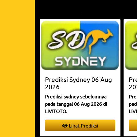
ey
06 Aug
Prediksi
Sydney
05 Aug
Pr
2026
20
sebelumnya
Prediksi sydney sebelumnya
Pre
Aug 2026 di
pada tanggal 05 Aug 2026 di
pad
LIVITOTO.
LIV
rediksi
Lihat Prediksi