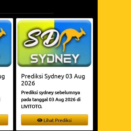
ug
Prediksi
Sydney
02 Aug
Prediksi
Sy
2026
2026
Prediksi sydney sebelumnya
Prediksi sydn
i
pada tanggal 02 Aug 2026 di
pada tanggal 
LIVITOTO.
LIVITOTO.
Lihat Prediksi
Liha