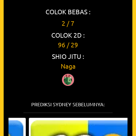
COLOK BEBAS :
2 / 7
COLOK 2D :
96 / 29
SHIO JITU :
Naga
PREDIKSI SYDNEY SEBELUMNYA: