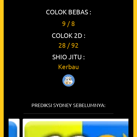
COLOK BEBAS :
9 / 8
COLOK 2D :
28 / 92
SHIO JITU :
Kerbau
PREDIKSI SYDNEY SEBELUMNYA: