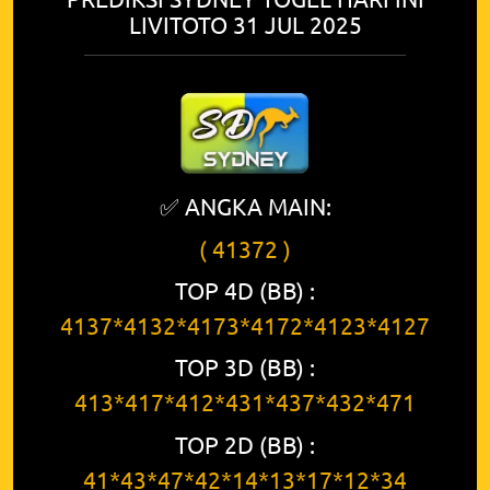
LIVITOTO 31 JUL 2025
✅ ANGKA MAIN:
( 41372 )
TOP 4D (BB) :
4137*4132*4173*4172*4123*4127
TOP 3D (BB) :
413*417*412*431*437*432*471
TOP 2D (BB) :
41*43*47*42*14*13*17*12*34