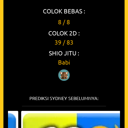
COLOK BEBAS :
8 / 8
COLOK 2D :
39 / 83
SHIO JITU :
Babi
PREDIKSI SYDNEY SEBELUMNYA: