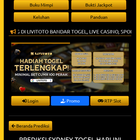
Buku Mimpi
Bukti Jackpot
Keluhan
Panduan
ATANG DI LIVITOTO BANDAR TOGEL, LIVE CASINO, SPORT
Login
Promo
RTP Slot
Beranda Prediksi
PREDIKSI SYDNEY TOGEL HARI INI