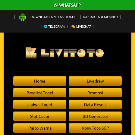
×
WHATSAPP
DOWNLOAD APLIKASI TOGEL
DAFTAR JADI MEMBER
TELEGRAM
LIVECHAT
Home
Livedraw
Prediksi Togel
Promosi
Jadwal Togel
Data Result
Slot Gacor
BB Generator
Paito Warna
Konv.Toto SGP