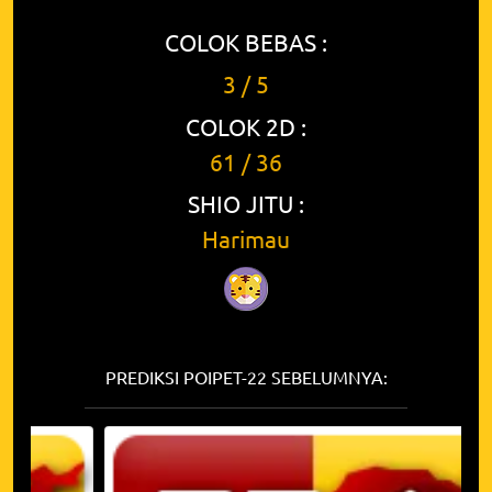
COLOK BEBAS :
3 / 5
COLOK 2D :
61 / 36
SHIO JITU :
Harimau
PREDIKSI POIPET-22 SEBELUMNYA: