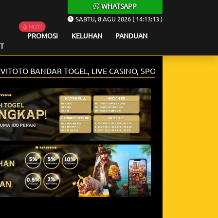
WHATSAPP
SABTU
, 8 AGU 2026
(
14
:
13
:
13
)
HOT!
PROMOSI
KELUHAN
PANDUAN
T
ITOTO BANDAR TOGEL, LIVE CASINO, SPORTBOOK & SLOT T