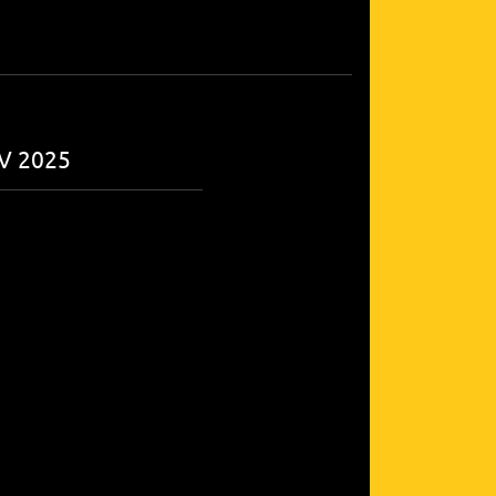
V 2025