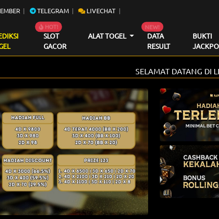
MEMBER
TELEGRAM
LIVECHAT
HOT!
NEW!
EDIKSI
SLOT
ALAT TOGEL
DATA
BUKTI
GEL
GACOR
RESULT
JACKPO
SELAMAT DATANG DI LIV