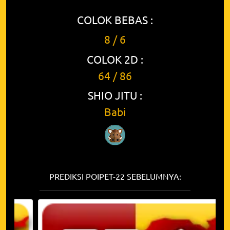
COLOK BEBAS :
8 / 6
COLOK 2D :
64 / 86
SHIO JITU :
Babi
PREDIKSI POIPET-22 SEBELUMNYA: