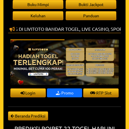
Buku Mimpi
Bukti Jackpot
Keluhan
Panduan
ATANG DI LIVITOTO BANDAR TOGEL, LIVE CASINO, SPORTB
Login
Promo
RTP Slot
Beranda Prediksi
PREDIKSI POIPET-22 TOGEL HARI INI