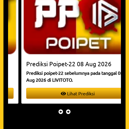
Prediksi
Poipet-22
08 Aug 2026
Prediksi poipet-22 sebelumnya pada tanggal 08
Aug 2026 di LIVITOTO.
Lihat Prediksi