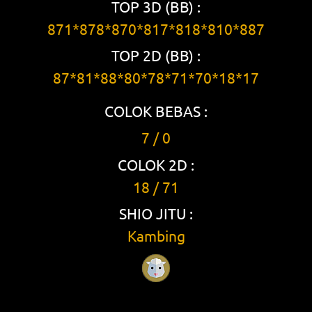
TOP 3D (BB) :
871*878*870*817*818*810*887
TOP 2D (BB) :
87*81*88*80*78*71*70*18*17
COLOK BEBAS :
7 / 0
COLOK 2D :
18 / 71
SHIO JITU :
Kambing