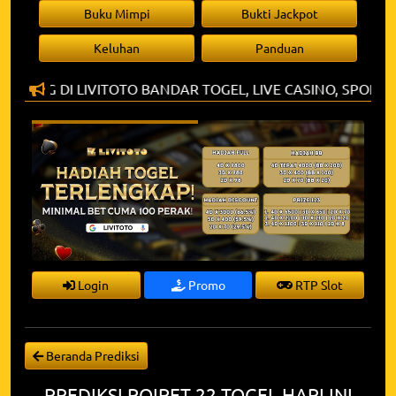
Buku Mimpi
Bukti Jackpot
Keluhan
Panduan
ATANG DI LIVITOTO BANDAR TOGEL, LIVE CASINO, SPORT
Login
Promo
RTP Slot
Beranda Prediksi
PREDIKSI POIPET-22 TOGEL HARI INI