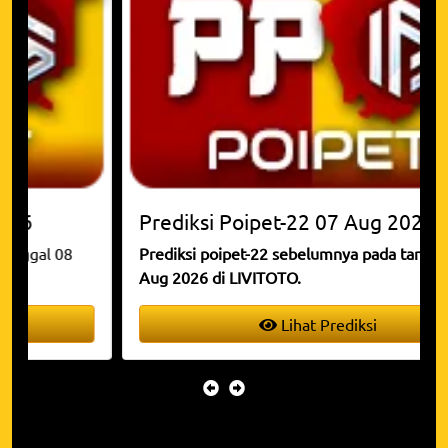
Prediksi
Poipet-22
07 Aug 2026
Prediksi poipet-22 sebelumnya pada tanggal 07
Aug 2026 di LIVITOTO.
Lihat Prediksi