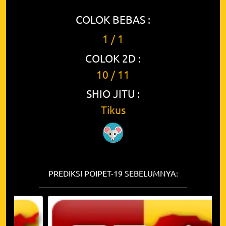
COLOK BEBAS :
1 / 1
COLOK 2D :
10 / 11
SHIO JITU :
Tikus
PREDIKSI POIPET-19 SEBELUMNYA: