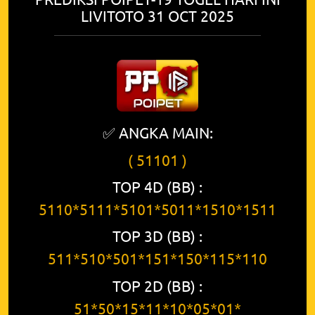
LIVITOTO 31 OCT 2025
✅ ANGKA MAIN:
( 51101 )
TOP 4D (BB) :
5110*5111*5101*5011*1510*1511
TOP 3D (BB) :
511*510*501*151*150*115*110
TOP 2D (BB) :
51*50*15*11*10*05*01*