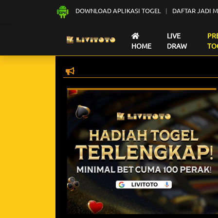
DOWNLOAD APLIKASI TOGEL
DAFTAR JADI 
LIVE
PR
HOME
DRAW
TO