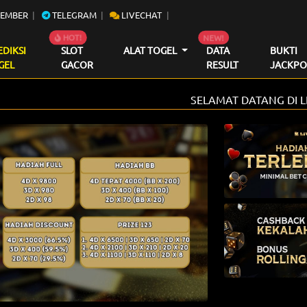
MEMBER
TELEGRAM
LIVECHAT
HOT!
NEW!
EDIKSI
SLOT
ALAT TOGEL
DATA
BUKTI
GEL
GACOR
RESULT
JACKPO
SELAMAT DATANG DI LIV