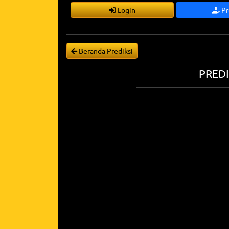
Login
Pr
Beranda Prediksi
PREDI