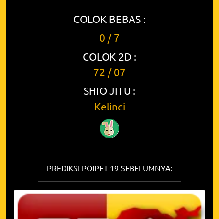
COLOK BEBAS :
0 / 7
COLOK 2D :
72 / 07
SHIO JITU :
Kelinci
PREDIKSI POIPET-19 SEBELUMNYA: