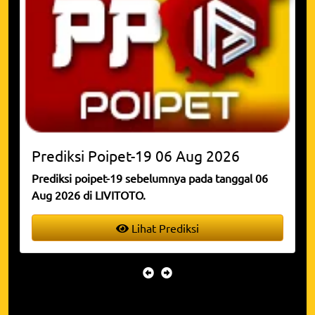
Prediksi
Poipet-19
06 Aug 2026
Prediksi poipet-19 sebelumnya pada tanggal 06
Aug 2026 di LIVITOTO.
Lihat Prediksi