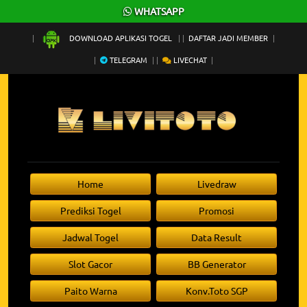
×
WHATSAPP
DOWNLOAD APLIKASI TOGEL
DAFTAR JADI MEMBER
TELEGRAM
LIVECHAT
Home
Livedraw
Prediksi Togel
Promosi
Jadwal Togel
Data Result
Slot Gacor
BB Generator
Paito Warna
Konv.Toto SGP