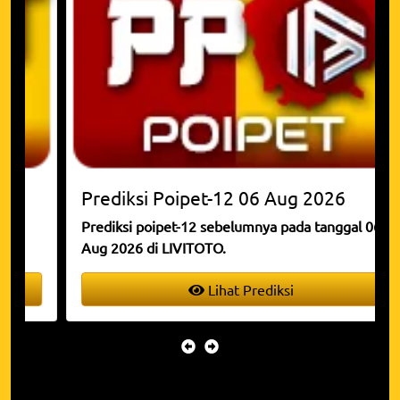
Prediksi
Poipet-12
06 Aug 2026
Prediksi poipet-12 sebelumnya pada tanggal 06
Aug 2026 di LIVITOTO.
Lihat Prediksi