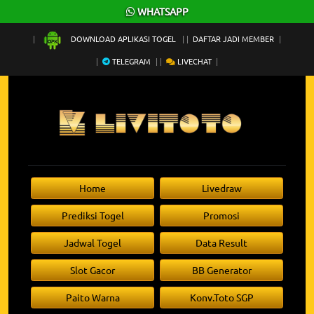
×
WHATSAPP
DOWNLOAD APLIKASI TOGEL
DAFTAR JADI MEMBER
TELEGRAM
LIVECHAT
Home
Livedraw
Prediksi Togel
Promosi
Jadwal Togel
Data Result
Slot Gacor
BB Generator
Paito Warna
Konv.Toto SGP