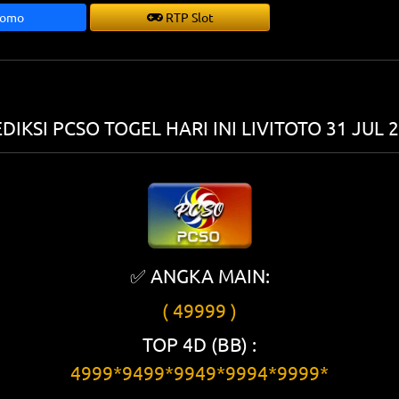
omo
RTP Slot
DIKSI PCSO TOGEL HARI INI LIVITOTO 31 JUL 
✅ ANGKA MAIN:
( 49999 )
TOP 4D (BB) :
4999*9499*9949*9994*9999*