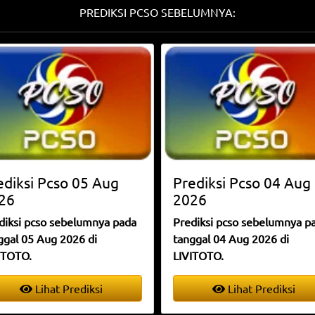
PREDIKSI PCSO SEBELUMNYA:
ediksi
Pcso
04 Aug
Prediksi
Pcso
03 Aug
26
2026
diksi pcso sebelumnya pada
Prediksi pcso sebelumnya p
ggal 04 Aug 2026 di
tanggal 03 Aug 2026 di
ITOTO.
LIVITOTO.
Lihat Prediksi
Lihat Prediksi