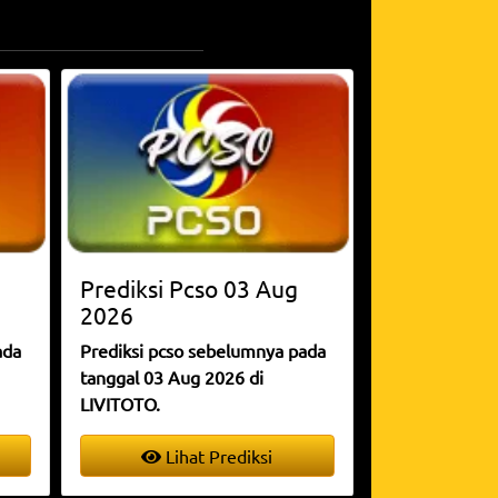
Prediksi
Pcso
01 Aug
Prediksi
Pc
2026
2026
ada
Prediksi pcso sebelumnya pada
Prediksi pcso
tanggal 01 Aug 2026 di
tanggal 31 Jul
LIVITOTO.
LIVITOTO.
Lihat Prediksi
Liha