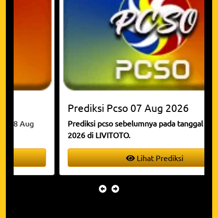
Prediksi
Pcso
07 Aug 2026
Prediksi pcso sebelumnya pada tanggal 07 Aug
2026 di LIVITOTO.
Lihat Prediksi