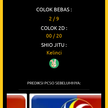
COLOK BEBAS :
2 / 9
COLOK 2D :
00 / 20
SHIO JITU :
Kelinci
PREDIKSI PCSO SEBELUMNYA: