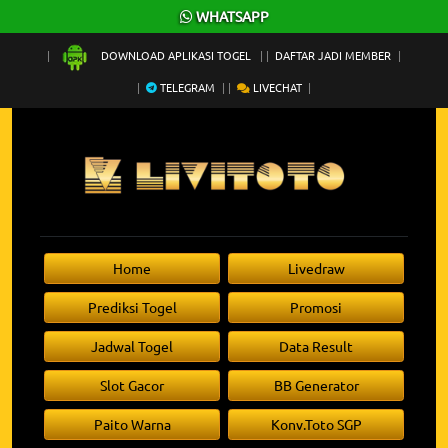
×
WHATSAPP
DOWNLOAD APLIKASI TOGEL
DAFTAR JADI MEMBER
TELEGRAM
LIVECHAT
Home
Livedraw
Prediksi Togel
Promosi
Jadwal Togel
Data Result
Slot Gacor
BB Generator
Paito Warna
Konv.Toto SGP