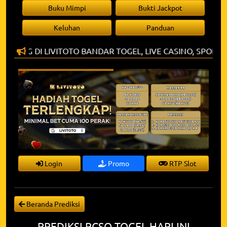
Buku Mimpi
Bukti Jackpot
Keluhan
Panduan
ATANG DI LIVITOTO BANDAR TOGEL, LIVE CASINO, SPORT
Login
Promo
RTP Slot
Beranda Prediksi
PREDIKSI PCSO TOGEL HARI INI