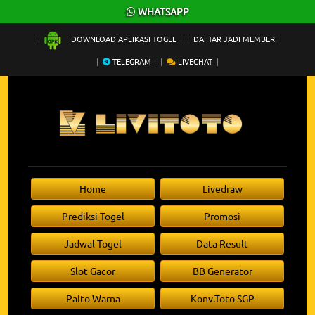
×
WHATSAPP
DOWNLOAD APLIKASI TOGEL
DAFTAR JADI MEMBER
TELEGRAM
LIVECHAT
Home
Livedraw
Prediksi Togel
Promosi
Jadwal Togel
Data Result
Slot Gacor
BB Generator
Paito Warna
Konv.Toto SGP