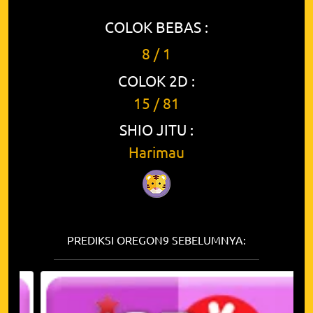
COLOK BEBAS :
8 / 1
COLOK 2D :
15 / 81
SHIO JITU :
Harimau
PREDIKSI OREGON9 SEBELUMNYA: