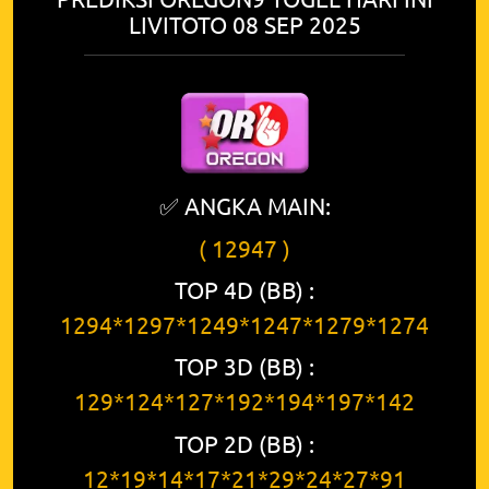
LIVITOTO 08 SEP 2025
✅ ANGKA MAIN:
( 12947 )
TOP 4D (BB) :
1294*1297*1249*1247*1279*1274
TOP 3D (BB) :
129*124*127*192*194*197*142
TOP 2D (BB) :
12*19*14*17*21*29*24*27*91