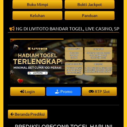
Buku Mimpi
Bukti Jackpot
Keluhan
Panduan
 DATANG DI LIVITOTO BANDAR TOGEL, LIVE CASINO, SPO
Login
Promo
RTP Slot
Beranda Prediksi
PREDIKSI OREGON9 TOGEL HARI INI