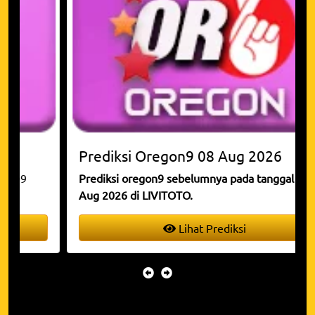
Prediksi
Oregon9
08 Aug 2026
Prediksi oregon9 sebelumnya pada tanggal 08
Aug 2026 di LIVITOTO.
Lihat Prediksi