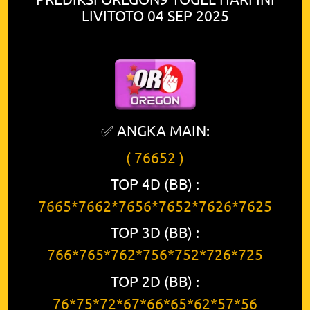
LIVITOTO 04 SEP 2025
✅ ANGKA MAIN:
( 76652 )
TOP 4D (BB) :
7665*7662*7656*7652*7626*7625
TOP 3D (BB) :
766*765*762*756*752*726*725
TOP 2D (BB) :
76*75*72*67*66*65*62*57*56