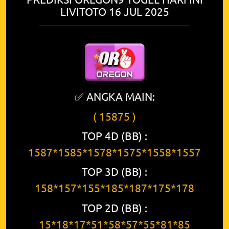
LIVITOTO 16 JUL 2025
✅ ANGKA MAIN:
( 15875 )
TOP 4D (BB) :
1587*1585*1578*1575*1558*1557
TOP 3D (BB) :
158*157*155*185*187*175*178
TOP 2D (BB) :
15*18*17*51*58*57*55*81*85