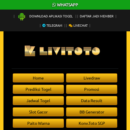
×
WHATSAPP
DOWNLOAD APLIKASI TOGEL
DAFTAR JADI MEMBER
TELEGRAM
LIVECHAT
Home
Livedraw
Prediksi Togel
Promosi
Jadwal Togel
Data Result
Slot Gacor
BB Generator
Paito Warna
Konv.Toto SGP