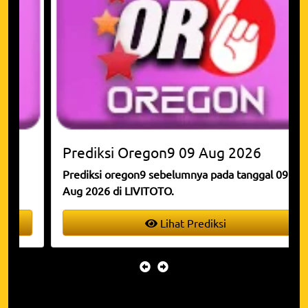
Prediksi
Oregon9
09 Aug 2026
Prediksi oregon9 sebelumnya pada tanggal 09
Aug 2026 di LIVITOTO.
Lihat Prediksi