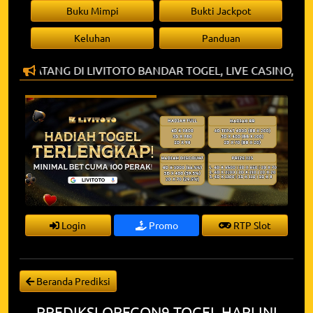
Buku Mimpi
Bukti Jackpot
Keluhan
Panduan
MAT DATANG DI LIVITOTO BANDAR TOGEL, LIVE CASINO, S
Login
Promo
RTP Slot
Beranda Prediksi
PREDIKSI OREGON9 TOGEL HARI INI