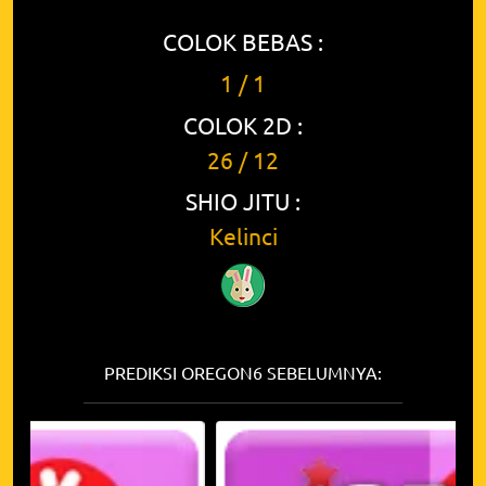
COLOK BEBAS :
1 / 1
COLOK 2D :
26 / 12
SHIO JITU :
Kelinci
PREDIKSI OREGON6 SEBELUMNYA: