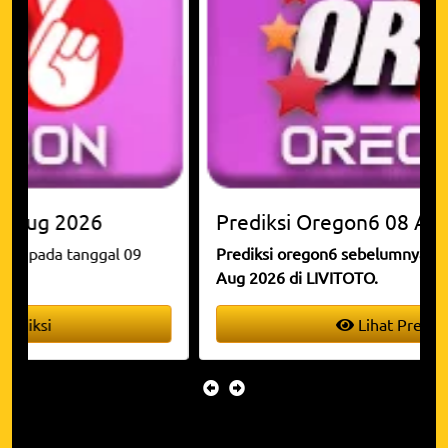
Prediksi
Oregon6
08 Aug 2026
Prediksi oregon6 sebelumnya pada tanggal 08
Aug 2026 di LIVITOTO.
Lihat Prediksi