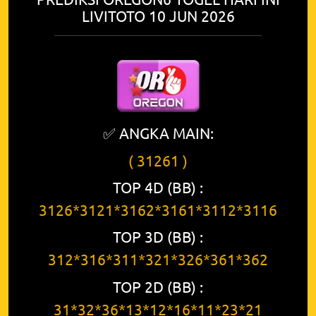
LIVITOTO 10 JUN 2026
✅ ANGKA MAIN:
( 31261 )
TOP 4D (BB) :
3126*3121*3162*3161*3112*3116
TOP 3D (BB) :
312*316*311*321*326*361*362
TOP 2D (BB) :
31*32*36*13*12*16*11*23*21