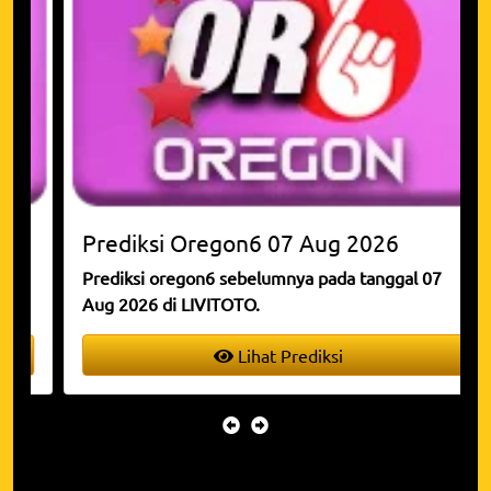
Prediksi
Oregon6
07 Aug 2026
Prediksi oregon6 sebelumnya pada tanggal 07
Aug 2026 di LIVITOTO.
Lihat Prediksi