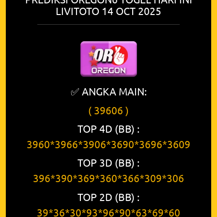
LIVITOTO 14 OCT 2025
✅ ANGKA MAIN:
( 39606 )
TOP 4D (BB) :
3960*3966*3906*3690*3696*3609
TOP 3D (BB) :
396*390*369*360*366*309*306
TOP 2D (BB) :
39*36*30*93*96*90*63*69*60