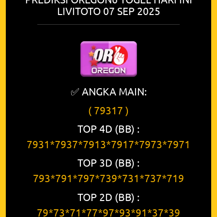
LIVITOTO 07 SEP 2025
✅ ANGKA MAIN:
( 79317 )
TOP 4D (BB) :
7931*7937*7913*7917*7973*7971
TOP 3D (BB) :
793*791*797*739*731*737*719
TOP 2D (BB) :
79*73*71*77*97*93*91*37*39