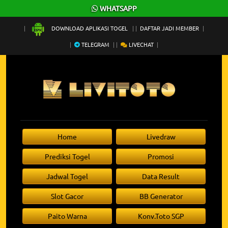
×
WHATSAPP
DOWNLOAD APLIKASI TOGEL
DAFTAR JADI MEMBER
TELEGRAM
LIVECHAT
Home
Livedraw
Prediksi Togel
Promosi
Jadwal Togel
Data Result
Slot Gacor
BB Generator
Paito Warna
Konv.Toto SGP