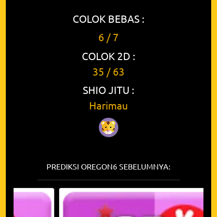
COLOK BEBAS :
6 / 7
COLOK 2D :
35 / 63
SHIO JITU :
Harimau
PREDIKSI OREGON6 SEBELUMNYA: