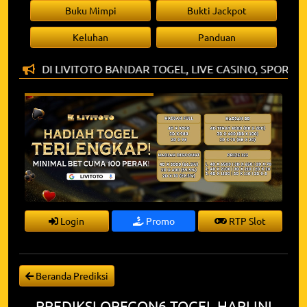
Buku Mimpi
Bukti Jackpot
Keluhan
Panduan
ATANG DI LIVITOTO BANDAR TOGEL, LIVE CASINO, SPORTB
Login
Promo
RTP Slot
Beranda Prediksi
PREDIKSI OREGON6 TOGEL HARI INI