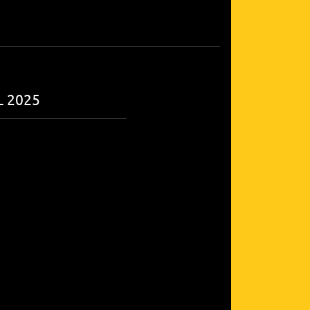
L 2025