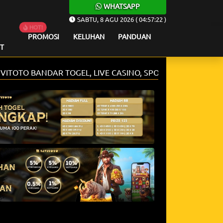
WHATSAPP
SABTU
, 8 AGU 2026
(
04
:
57
:
23
)
HOT!
PROMOSI
KELUHAN
PANDUAN
T
ITOTO BANDAR TOGEL, LIVE CASINO, SPORTBOOK & SLOT 