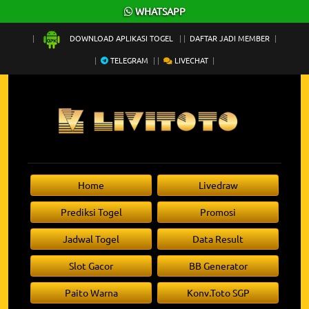
×
WHATSAPP
DOWNLOAD APLIKASI TOGEL
DAFTAR JADI MEMBER
TELEGRAM
LIVECHAT
Home
Livedraw
Prediksi Togel
Promosi
Jadwal Togel
Data Result
Slot Gacor
BB Generator
Paito Warna
Konv.Toto SGP