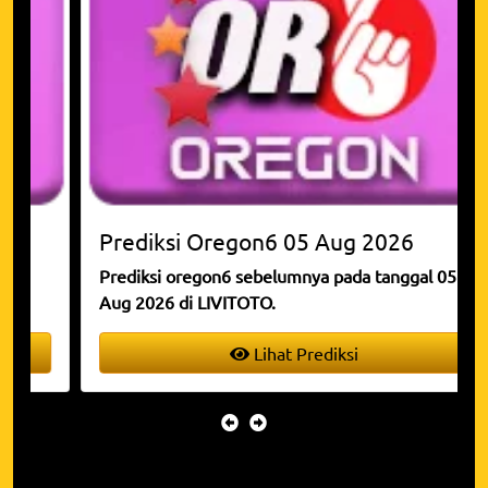
Prediksi
Oregon6
05 Aug 2026
Prediksi oregon6 sebelumnya pada tanggal 05
Aug 2026 di LIVITOTO.
Lihat Prediksi