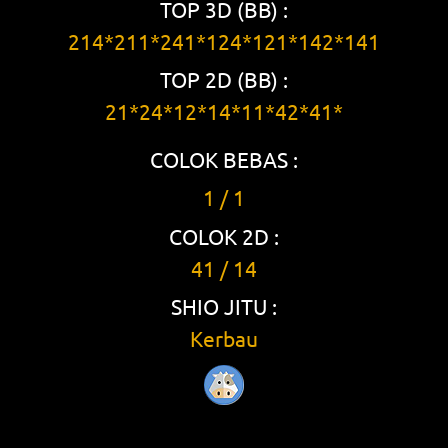
TOP 3D (BB) :
214*211*241*124*121*142*141
TOP 2D (BB) :
21*24*12*14*11*42*41*
COLOK BEBAS :
1 / 1
COLOK 2D :
41 / 14
SHIO JITU :
Kerbau