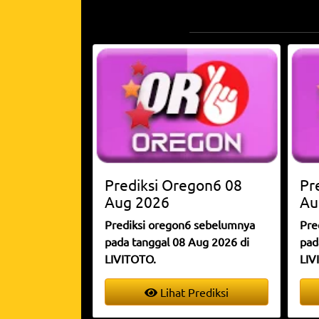
gon6
08
Prediksi
Oregon6
07
Pr
Aug 2026
Au
 sebelumnya
Prediksi oregon6 sebelumnya
Pre
Aug 2026 di
pada tanggal 07 Aug 2026 di
pad
LIVITOTO.
LIV
rediksi
Lihat Prediksi