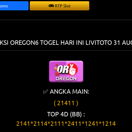
omo
RTP Slot
KSI OREGON6 TOGEL HARI INI LIVITOTO 31 AU
✅ ANGKA MAIN:
( 21411 )
TOP 4D (BB) :
2141*2114*2111*2411*1241*1214