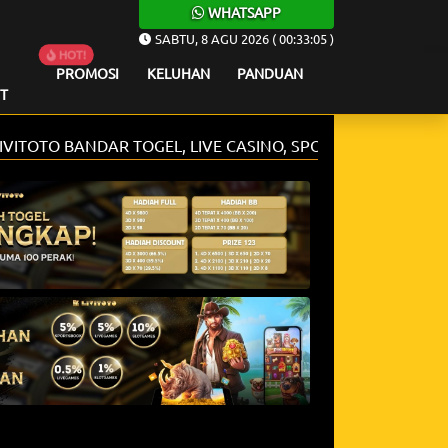
WHATSAPP
SABTU
, 8 AGU 2026
(
00
:
33
:
06
)
HOT!
PROMOSI
KELUHAN
PANDUAN
T
ITOTO BANDAR TOGEL, LIVE CASINO, SPORTBOOK & SLOT 