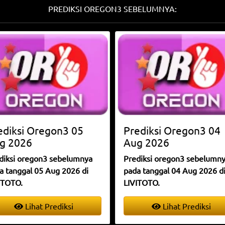
PREDIKSI OREGON3 SEBELUMNYA:
ediksi
Oregon3
04
Prediksi
Oregon3
03
g 2026
Aug 2026
diksi oregon3 sebelumnya
Prediksi oregon3 sebelumn
a tanggal 04 Aug 2026 di
pada tanggal 03 Aug 2026 d
ITOTO.
LIVITOTO.
Lihat Prediksi
Lihat Prediksi