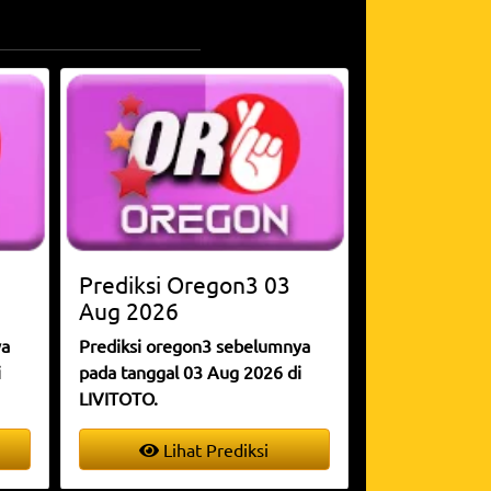
Prediksi
Oregon3
02
Prediksi
O
Aug 2026
Aug 2026
ya
Prediksi oregon3 sebelumnya
Prediksi oreg
i
pada tanggal 02 Aug 2026 di
pada tanggal 
LIVITOTO.
LIVITOTO.
Lihat Prediksi
Liha