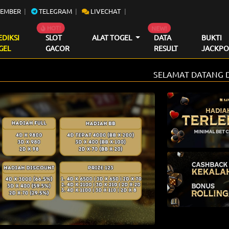
MEMBER
TELEGRAM
LIVECHAT
HOT!
NEW!
EDIKSI
SLOT
ALAT TOGEL
DATA
BUKTI
GEL
GACOR
RESULT
JACKPO
SELAMAT DATANG DI 