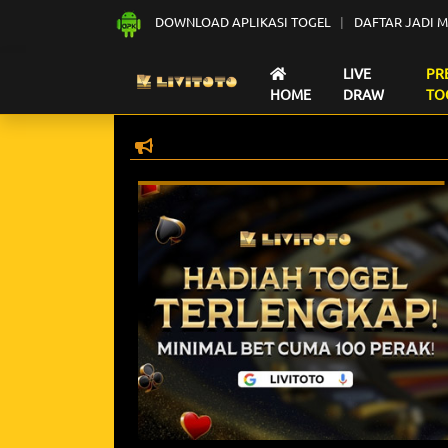
DOWNLOAD APLIKASI TOGEL
DAFTAR JADI 
LIVE
PR
HOME
DRAW
TO