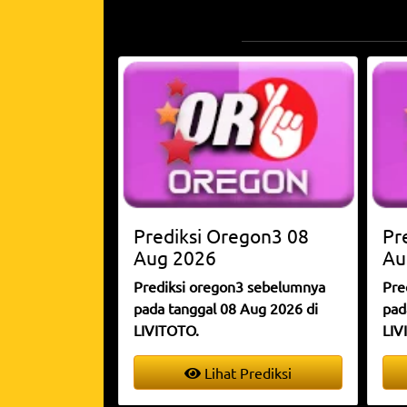
gon3
08
Prediksi
Oregon3
07
Pr
Aug 2026
Au
 sebelumnya
Prediksi oregon3 sebelumnya
Pre
Aug 2026 di
pada tanggal 07 Aug 2026 di
pad
LIVITOTO.
LIV
rediksi
Lihat Prediksi