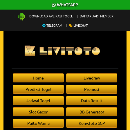
×
WHATSAPP
DOWNLOAD APLIKASI TOGEL
DAFTAR JADI MEMBER
TELEGRAM
LIVECHAT
Home
Livedraw
Prediksi Togel
Promosi
Jadwal Togel
Data Result
Slot Gacor
BB Generator
Paito Warna
Konv.Toto SGP