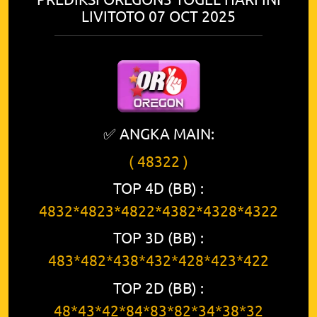
LIVITOTO 07 OCT 2025
✅ ANGKA MAIN:
( 48322 )
TOP 4D (BB) :
4832*4823*4822*4382*4328*4322
TOP 3D (BB) :
483*482*438*432*428*423*422
TOP 2D (BB) :
48*43*42*84*83*82*34*38*32