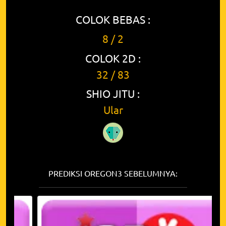
COLOK BEBAS :
8 / 2
COLOK 2D :
32 / 83
SHIO JITU :
Ular
PREDIKSI OREGON3 SEBELUMNYA: