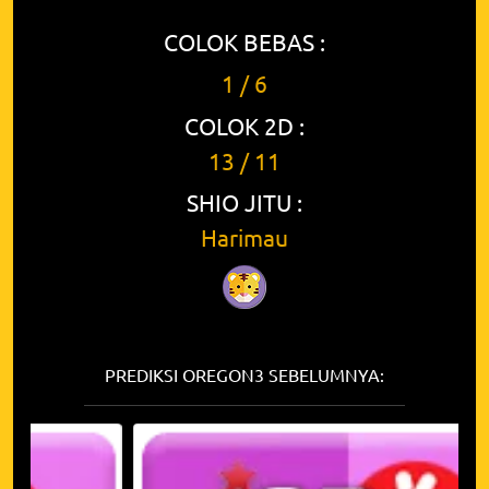
COLOK BEBAS :
1 / 6
COLOK 2D :
13 / 11
SHIO JITU :
Harimau
PREDIKSI OREGON3 SEBELUMNYA: