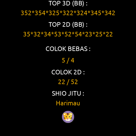
TOP 3D (BB) :
352*354*325*322*324*345*342
TOP 2D (BB) :
35*32*34*53*52*54*23*25*22
COLOK BEBAS :
5 / 4
COLOK 2D :
22 / 52
SHIO JITU :
Harimau