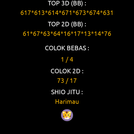
TOP 3D (BB) :
617*613*614*671*673*674*631
TOP 2D (BB) :
61*67*63*64*16*17*13*14*76
COLOK BEBAS :
1 / 4
COLOK 2D :
73 / 17
SHIO JITU :
Harimau