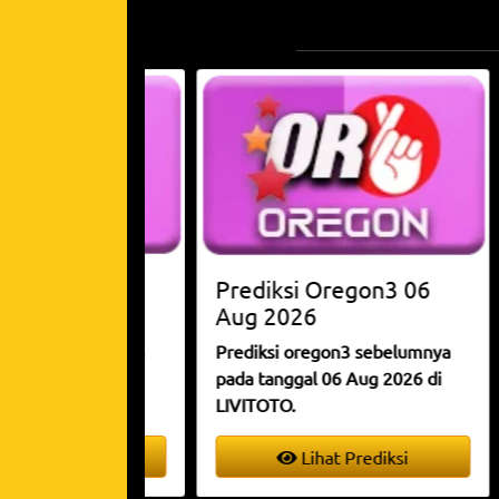
gon3
07
Prediksi
Oregon3
06
Pr
Aug 2026
Au
 sebelumnya
Prediksi oregon3 sebelumnya
Pre
Aug 2026 di
pada tanggal 06 Aug 2026 di
pad
LIVITOTO.
LIV
rediksi
Lihat Prediksi