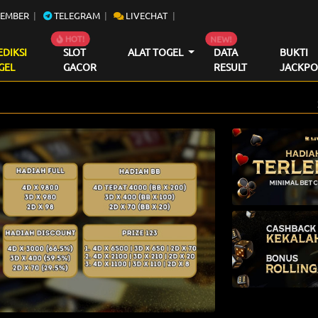
MEMBER
TELEGRAM
LIVECHAT
HOT!
NEW!
EDIKSI
SLOT
ALAT TOGEL
DATA
BUKTI
GEL
GACOR
RESULT
JACKPO
SE